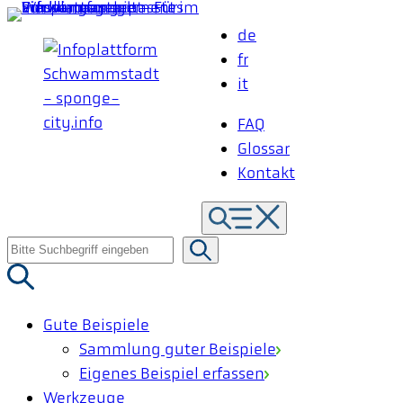
Zum
de
Inhalt
fr
springen
it
FAQ
Glossar
Kontakt
Suche
nach:
Gute Beispiele
Sammlung guter Beispiele
Eigenes Beispiel erfassen
Werkzeuge