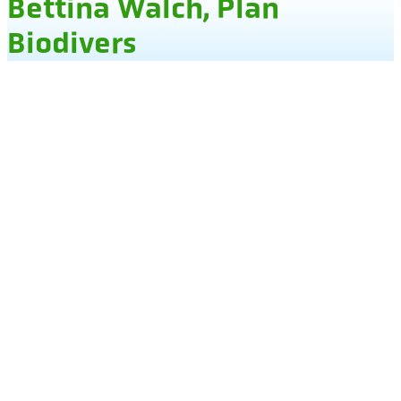
Bettina Walch, Plan
Biodivers
Integrieren wir die Biodiversität ins Planen der
Schwammstadt und steigern unsere
Lebensqualität dank Kühlung und heimischer
Artenvielfalt.