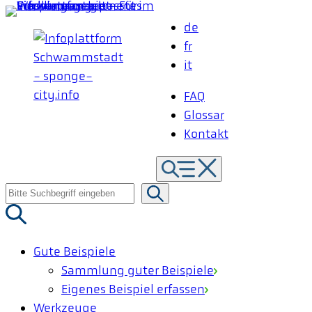
Zum
de
Inhalt
fr
springen
it
FAQ
Glossar
Kontakt
Suche
nach:
Gute Beispiele
Sammlung guter Beispiele
Eigenes Beispiel erfassen
Werkzeuge