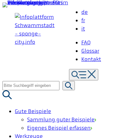
Zum
de
Inhalt
fr
springen
it
FAQ
Glossar
Kontakt
Suche
nach:
Gute Beispiele
Sammlung guter Beispiele
Eigenes Beispiel erfassen
Werkzeuge