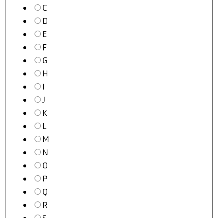
C
D
E
F
G
H
I
J
K
L
M
N
O
P
Q
R