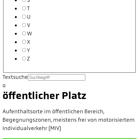
S
T
U
V
W
X
Y
Z
Textsuche
o
öffentlicher Platz
Aufenthaltsorte im öffentlichen Bereich,
Begegnungszonen, meistens frei von motorisiertem
Individualverkehr (MIV)