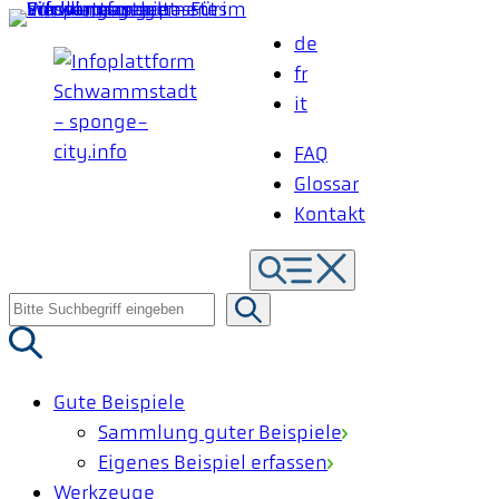
Zum
de
Inhalt
fr
springen
it
FAQ
Glossar
Kontakt
Suche
nach:
Gute Beispiele
Sammlung guter Beispiele
Eigenes Beispiel erfassen
Werkzeuge