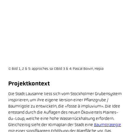
© Bild 1, 2 & 5: approches. sa ©Bild 3 & 4: Pascal Boivin, Hepia
Projektkontext
Die Stadt Lausanne liess sich vom Stockholmer Grubensystem
inspirieren, um ihre eigene Version einer Pflanzgrube /
Baumrigole zu entwickeln, die «fosse à impluvium». Die Idee
entstand durch die Auflagen des neuen Ökoviertels Plaines-
du-Loup, welche eine hohe Wasserrückhaltung erfordern.
Gleichzeitig sieht der Klimaplan der Stadt eine
Baumstrategie
mit einer signifikanten Erhöhung der Blattfläche vor. Das