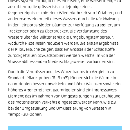
Dieses System ermöglicht es einerseits, eine Wassermenge zu
adsorbieren, die grösser ist als diejenige eines
Regenereignisses mit einer Wiederkehrzeit von 10 Jahren, und
andererseits einen Teil dieses Wassers durch die Rückhaltung
in der Feinporosität den Bäumen zur Verfügung zu stellen, um
Trockenperioden zu überbrücken. Die Verdunstung des
Wassers über die Blätter senkt die Umgebungstemperatur,
wodurch Hitzeinseln reduziert werden. Die ersten Ergebnisse
der Pilotversuche zeigen, dass ein Grossteil der Schadstoffe
zurückgehalten bzw. adsorbiert werden, welche im von der
Strasse abfliessenden Niederschlagswasser vorhanden sind.
Durch die Vergrösserung des Wurzelraums im Vergleich zu
Standard-Pflanzgruben (6-9 m3) können sich die Bäume in
Baumrigolen besser entwickeln und höher Wachsen sowie ein
höheres Alter erreichen. Baumrigolen sind ein interessantes
Element, das im Rahmen von Umgestaltungen zur Beruhigung
des motorisierten Verkehrs eingesetzt werden kann, wie z.B.
bei der Umgestaltung und Umklassierung von Strassen in
Tempo-30-Zonen.