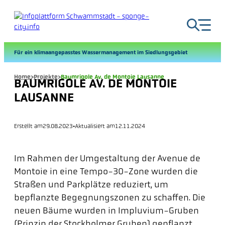
Zum
Inhalt
springen
Für ein klimaangepasstes Wassermanagement im Siedlungsgebiet
Home
>
Projekte
>
Baumrigole Av. de Montoie Lausanne
BAUMRIGOLE AV. DE MONTOIE
LAUSANNE
Erstellt am
29.08.2023
•
Aktualisiert am
12.11.2024
Im Rahmen der Umgestaltung der Avenue de
Montoie in eine Tempo-30-Zone wurden die
Straßen und Parkplätze reduziert, um
bepflanzte Begegnungszonen zu schaffen. Die
neuen Bäume wurden in Impluvium-Gruben
(Prinzip der Stockholmer Gruben) gepflanzt.