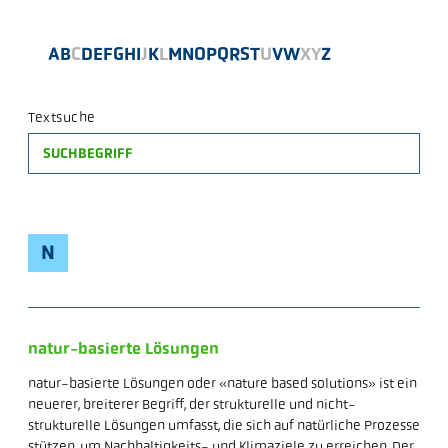
A
B
C
D
E
F
G
H
I
J
K
L
M
N
O
P
Q
R
S
T
U
V
W
X
Y
Z
Textsuche
N
natur-basierte Lösungen
natur-basierte Lösungen oder «nature based solutions» ist ein
neuerer, breiterer Begriff, der strukturelle und nicht-
strukturelle Lösungen umfasst, die sich auf natürliche Prozesse
stützen, um Nachhaltigkeits- und Klimaziele zu erreichen. Der