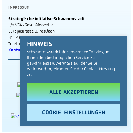
IMPRESSUM
Strategische Initiative Schwammstadt
c/o VSA-Geschäftsstelle
Europastrasse 3, Postfach
8152 Glattbrugg
HINWEIS
Telefon 043 343 70 70
Kontakt
schwamm-stadt.info verwendet Cookies, um
Ihnen den bestmöglichen Service zu
gewährleisten. Wenn Sie auf der Seite
weitersurfen, stimmen Sie der Cookie-Nutzung
zu.
ALLE AKZEPTIEREN
COOKIE-EINSTELLUNGEN