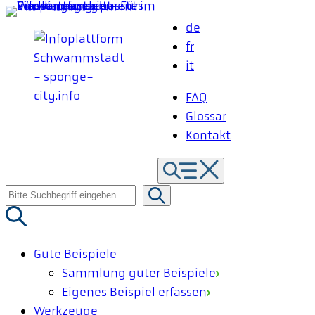
Zum
de
Inhalt
fr
springen
it
FAQ
Glossar
Kontakt
Suche
nach:
Gute Beispiele
Sammlung guter Beispiele
Eigenes Beispiel erfassen
Werkzeuge