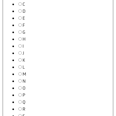
C
D
E
F
G
H
I
J
K
L
M
N
O
P
Q
R