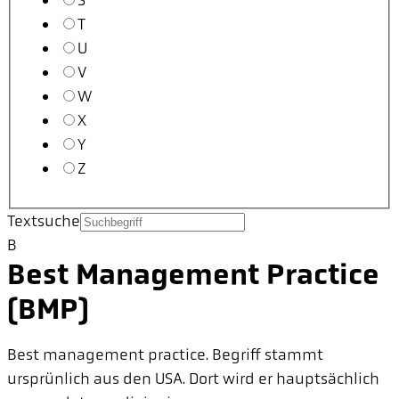
S
T
U
V
W
X
Y
Z
Textsuche
B
Best Management Practice
(BMP)
Best management practice. Begriff stammt
ursprünlich aus den USA. Dort wird er hauptsächlich