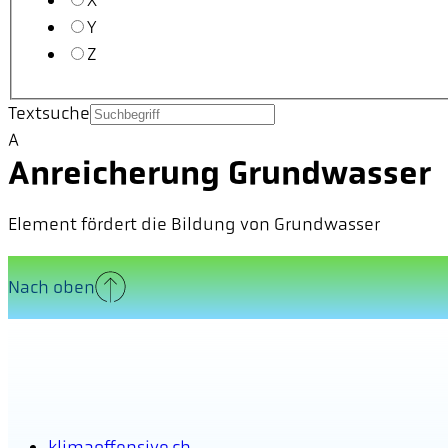
X
Y
Z
Textsuche
A
Anreicherung Grundwasser
Element fördert die Bildung von Grundwasser
Nach oben
klimaoffensive.ch