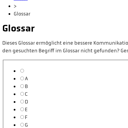
>
Glossar
Glossar
Dieses Glossar ermöglicht eine bessere Kommunikation
den gesuchten Begriff im Glossar nicht gefunden? G
A
B
C
D
E
F
G