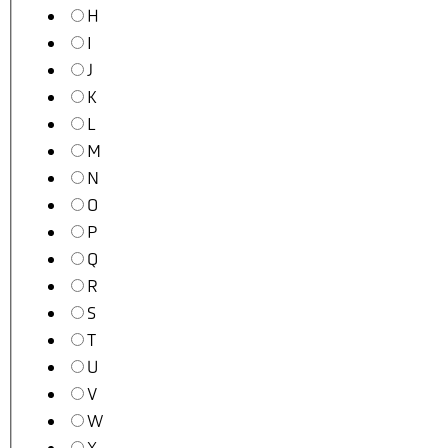
H
I
J
K
L
M
N
O
P
Q
R
S
T
U
V
W