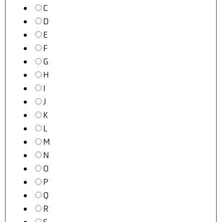
C
D
E
F
G
H
I
J
K
L
M
N
O
P
Q
R