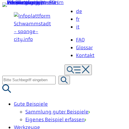
Zum
de
Inhalt
fr
springen
it
FAQ
Glossar
Kontakt
Suche
nach:
Gute Beispiele
Sammlung guter Beispiele
Eigenes Beispiel erfassen
Werkzeuge