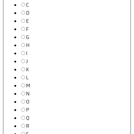
C
D
E
F
G
H
I
J
K
L
M
N
O
P
Q
R