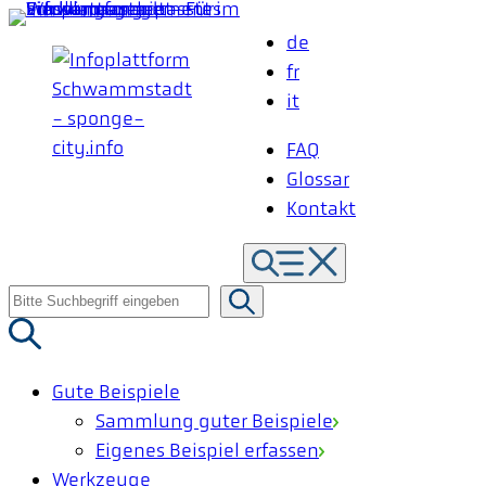
Zum
de
Inhalt
fr
springen
it
FAQ
Glossar
Kontakt
Suche
nach:
Gute Beispiele
Sammlung guter Beispiele
Eigenes Beispiel erfassen
Werkzeuge