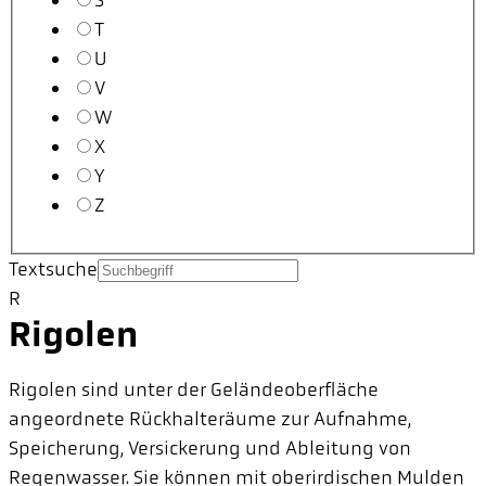
S
T
U
V
W
X
Y
Z
Textsuche
R
Rigolen
Rigolen sind unter der Geländeoberfläche
angeordnete Rückhalteräume zur Aufnahme,
Speicherung, Versickerung und Ableitung von
Regenwasser. Sie können mit oberirdischen Mulden