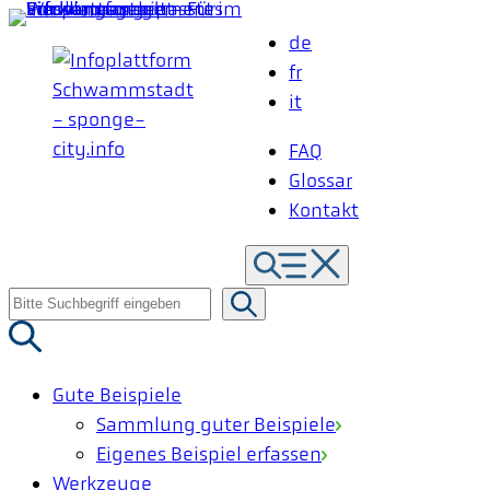
Zum
de
Inhalt
fr
springen
it
FAQ
Glossar
Kontakt
Suche
nach:
Gute Beispiele
Sammlung guter Beispiele
Eigenes Beispiel erfassen
Werkzeuge