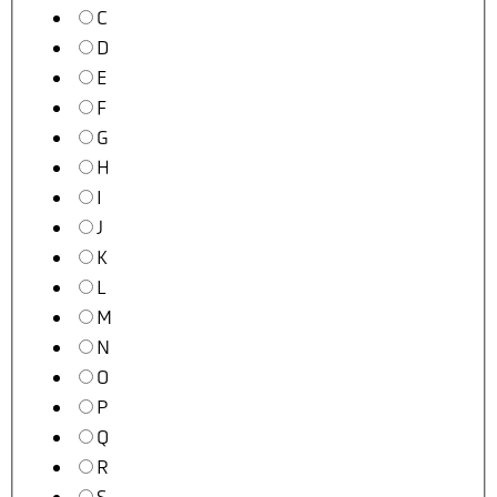
C
D
E
F
G
H
I
J
K
L
M
N
O
P
Q
R